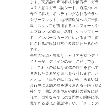
ます。実店舗の正面看板や袖看板、ガラ
ス面の擦りガラス調シート、道路沿いの
野立て看板、ポスティングされるチラシ
やリーフレット、地域情報誌への広告掲
載、スタッフが着用するユニフォームや
エプロンへの刺繍、名刺、ショップカー
ド、メンバーズカードにいたるまで、使
用される環境は非常に多岐にわたるから
です。
長年の実績と豊富なキャリアを持つデザ
イナーが、デザインの美しさだけでな
く、これらの多様な媒体の特性をすべて
考慮した普遍的な造形を設計します。た
とえば、「車を運転しながら、あるいは
歩行中に店舗の前を通り過ぎる一瞬（約2
秒）で、周辺の街並みや他社の看板に紛
れず、自社ならではの専門性が瞬時に認
識できる優れた視認性」や、「チラシの