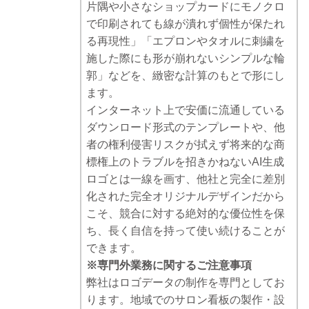
片隅や小さなショップカードにモノクロ
で印刷されても線が潰れず個性が保たれ
る再現性」「エプロンやタオルに刺繍を
施した際にも形が崩れないシンプルな輪
郭」などを、緻密な計算のもとで形にし
ます。
インターネット上で安価に流通している
ダウンロード形式のテンプレートや、他
者の権利侵害リスクが拭えず将来的な商
標権上のトラブルを招きかねないAI生成
ロゴとは一線を画す、他社と完全に差別
化された完全オリジナルデザインだから
こそ、競合に対する絶対的な優位性を保
ち、長く自信を持って使い続けることが
できます。
※専門外業務に関するご注意事項
弊社はロゴデータの制作を専門としてお
ります。地域でのサロン看板の製作・設