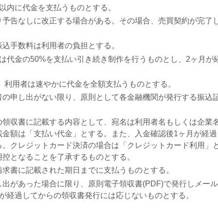
間以内に代金を支払うものとする。
り予告なしに改正する場合がある。その場合、売買契約が完了
振込手数料は利用者の負担とする。
は代金の50%を支払い引き続き制作を行うものとし、2ヶ月が
。
第、利用者は速やかに代金を全額支払うものとする。
者の申し出がない限り、原則として各金融機関が発行する振込
の領収書に記載する内容として、宛名は利用者名もしくは企業
載金額は「支払い代金」とする。また、入金確認後1ヶ月が経過
る。クレジットカード決済の場合は「クレジットカード利用」
用控となることを了承するものとする。
請求書に記載された期日までに支払うものとする。
出があった場合に限り、原則電子領収書(PDF)で発行しメー
月が経過してからの領収書発行には応じないものとする。