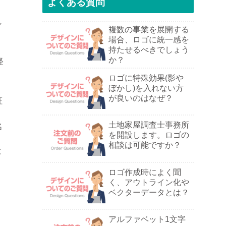
よくある質問
し
複数の事業を展開する
場合、ロゴに統一感を
持たせるべきでしょう
か？
経
ロゴに特殊効果(影や
ぼかし)を入れない方
が良いのはなぜ？
証
土地家屋調査士事務所
名
を開設します。ロゴの
相談は可能ですか？
と
ロゴ作成時によく聞
く、アウトライン化や
ル
ベクターデータとは？
アルファベット1文字