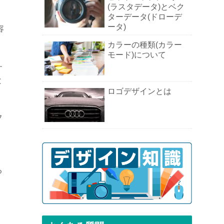
(ラスタデータ)とベク
ターデータ(ドローデ
ータ)
容
カラーの種類(カラー
。
モード)について
す
と
ロゴデザインとは
フ
る