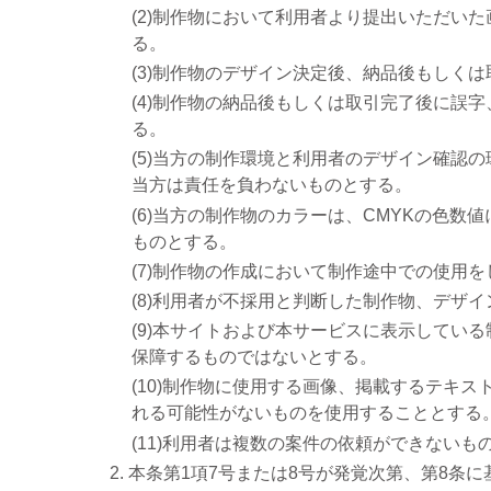
(2)制作物において利用者より提出いただい
る。
(3)制作物のデザイン決定後、納品後もしく
(4)制作物の納品後もしくは取引完了後に誤
る。
(5)当方の制作環境と利用者のデザイン確認
当方は責任を負わないものとする。
(6)当方の制作物のカラーは、CMYKの色数値
ものとする。
(7)制作物の作成において制作途中での使用
(8)利用者が不採用と判断した制作物、デザ
(9)本サイトおよび本サービスに表示してい
保障するものではないとする。
(10)制作物に使用する画像、掲載するテキ
れる可能性がないものを使用することとする
(11)利用者は複数の案件の依頼ができないも
本条第1項7号または8号が発覚次第、第8条