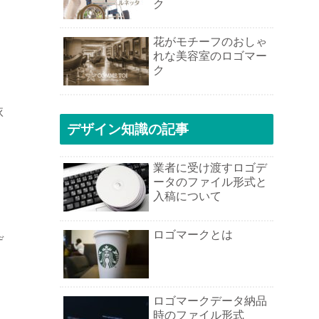
ク
花がモチーフのおしゃ
れな美容室のロゴマー
ク
依
デザイン知識の記事
業者に受け渡すロゴデ
ータのファイル形式と
入稿について
ロゴマークとは
デ
ロゴマークデータ納品
時のファイル形式