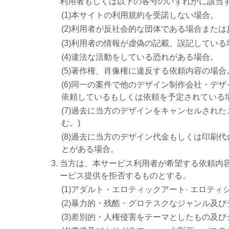
利用者もしくは以下の各号のいずれかに該当
(1)本サイトの利用規約を受諾しない場合。
(2)利用者が反社会的な団体である場合また
(3)利用者の情報が虚偽の記載、誤記している
(4)違法な活動をしている恐れがある場合。
(5)著作権、肖像権に違反する依頼内容の場合
(6)同一の案件で他のデザイン制作会社・デ
依頼しているもしくは依頼を予定されている
(7)過去に当方のデザインをキャンセルされ
む。)
(8)過去に当方のデザイン代金もしくは印刷
とがある場合。
当方は、本サービス利用者が希望する依頼内
ービス提供を拒否するものとする。
(1)アダルト・エロティックアート· エロティ
(2)暴力的・残酷・グロテスクなジャンル及び
(3)差別的・人権侵害をテーマとしたもの及び