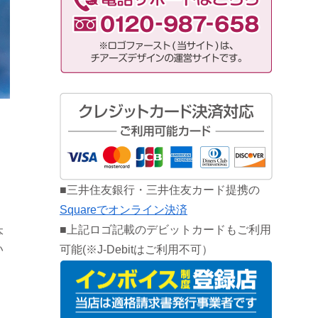
■三井住友銀行・三井住友カード提携の
Squareでオンライン決済
■上記ロゴ記載のデビットカードもご利用
本
い
可能(※J-Debitはご利用不可）
、