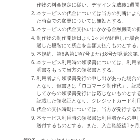
作物の料金規定に従い、デザイン完成後1週
本サービスの代金については当方の判断によ
た時点での変更については無効とする。
本サービスの代金支払いにかかる金融機関の
制作物の制作開始日より1ヶ月が経過した場合
過した段階にて残金を全額支払うものとする
本規約、第6条第1項7号または8号が発覚次
本サービス利用時の領収書については、利用
明書をもって当方の領収書とする。
利用者より領収書発行の申し出があった場合
となり、但書きは「ロゴマーク制作代」、記
してからの領収書発行には応じないものとす
記載した領収証となり、クレジットカード利
代金の支払時期については、当方が発行する
本サービス利用時の領収書は利用者からの申し
送付するものとする。また、入金確認後1ヶ