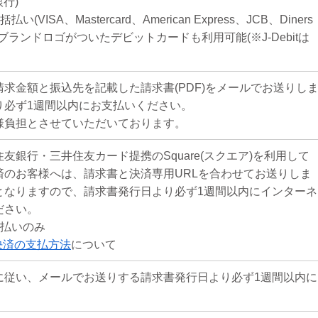
行)
VISA、Mastercard、American Express、JCB、Diners
r)上記ブランドロゴがついたデビットカードも利用可能(※J-Debitは
求金額と振込先を記載した請求書(PDF)をメールでお送りし
り必ず1週間以内にお支払いください。
様負担とさせていただいております。
友銀行・三井住友カード提携のSquare(スクエア)を利用して
済のお客様へは、請求書と決済専用URLを合わせてお送りしま
となりますので、請求書発行日より必ず1週間以内にインターネ
ださい。
括払いのみ
ン決済の支払方法
について
に従い、メールでお送りする請求書発行日より必ず1週間以内に