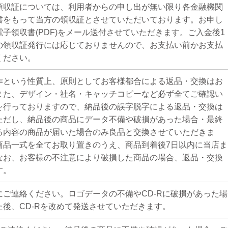
領収証については、利用者からの申し出が無い限り各金融機関
書をもって当方の領収証とさせていただいております。お申し
子領収書(PDF)をメール送付させていただきます。ご入金後1
の領収証発行には応じておりませんので、お支払い前かお支払
ください。
作という性質上、原則としてお客様都合による返品・交換はお
また、デザイン・社名・キャッチコピーなど必ず全てご確認い
を行っておりますので、納品後の誤字脱字による返品・交換は
ただし、納品後の商品にデータ不備や破損があった場合・最終
る内容の商品が届いた場合のみ良品と交換させていただきま
商品一式を全てお取り置きのうえ、商品到着後7日以内に当店ま
なお、お客様の不注意により破損した商品の場合、返品・交換
す。
にご連絡ください。ロゴデータの不備やCD-Rに破損があった場
後、CD-Rを改めて発送させていただきます。