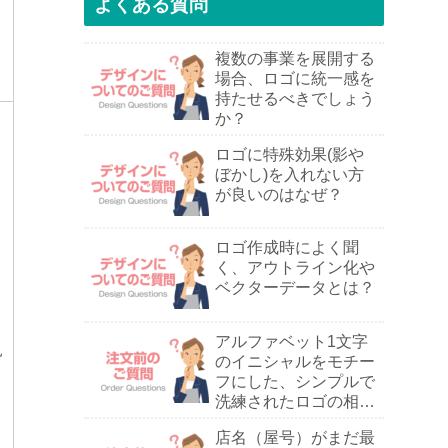
よくある質問
複数の事業を展開する
場合、ロゴに統一感を
持たせるべきでしょう
か？
ロゴに特殊効果(影や
ぼかし)を入れない方
が良いのはなぜ？
ロゴ作成時によく聞
く、アウトライン化や
ベクターデータとは？
アルファベット1文字
見
のイニシャルをモチー
フにした、シンプルで
よ
洗練されたロゴの相談
は可能ですか？
店名（屋号）がまだ最