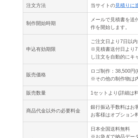
注文方法
当サイトの
見積りに
メールで見積書を送
制作開始時期
作を開始します。
ご注文日より7日以内
申込有効期限
※見積書送付日より
し注文を自動的にキ
ロゴ制作：38,500円(
販売価格
※その他の制作物は
販売数量
1セットより(詳細は
銀行振込手数料はお
商品代金以外の必要料金
お客様はオプション
日本全国送料無料
※お急ぎで納品データ