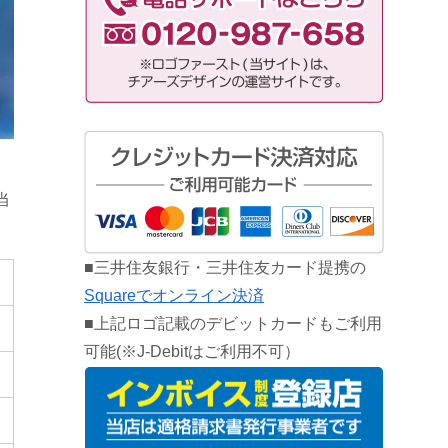
当
■三井住友銀行・三井住友カード提携の
Squareでオンライン決済
■上記ロゴ記載のデビットカードもご利用
可能(※J-Debitはご利用不可）