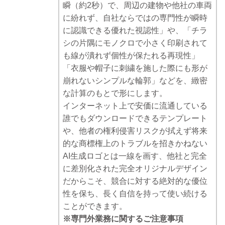
瞬（約2秒）で、周辺の建物や他社の車両
に紛れず、自社ならではの専門性が瞬時
に認識できる優れた視認性」や、「チラ
シの片隅にモノクロで小さく印刷されて
も線が潰れず個性が保たれる再現性」
「衣服や帽子に刺繍を施した際にも形が
崩れないシンプルな輪郭」などを、緻密
な計算のもとで形にします。
インターネット上で安価に流通している
誰でもダウンロードできるテンプレート
や、他者の権利侵害リスクが拭えず将来
的な商標権上のトラブルを招きかねない
AI生成ロゴとは一線を画す、他社と完全
に差別化された完全オリジナルデザイン
だからこそ、競合に対する絶対的な優位
性を保ち、長く自信を持って使い続ける
ことができます。
※専門外業務に関するご注意事項