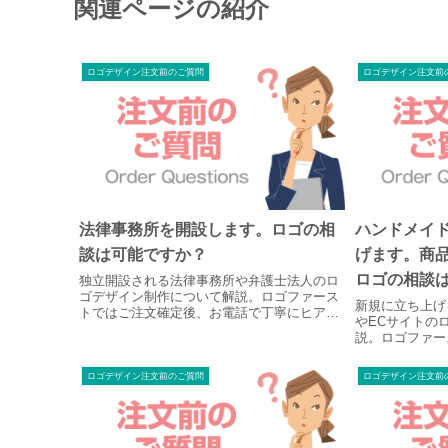
関連ページの紹介
ロゴデザイン注文前のご質問
ロゴデザイン注文前
法律事務所を開設します。ロゴの相
ハンドメイ
談は可能ですか？
げます。商
ロゴの相談
独立開設される法律事務所や弁護士法人のロ
ゴデザイン制作について解説。ロゴファース
新規に立ち上げ
トではご注文確定後、お電話で丁寧にヒアリ
やECサイトの
ングを実施。事務所の理念や強みに合わせ、
説。ロゴファー
名刺や看板、重要書類に美しく映える完全オ
話で丁寧にヒア
リジナルのロゴをご提案します。
界観に合わせ、
ロゴデザイン注文前のご質問
ロゴデザイン注文前
カードに美しく
をご提案します