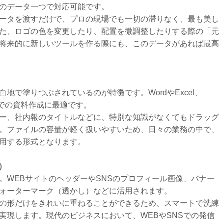
のデータ一つで対応可能です。
ータを渡すだけで、プロの現場でも一切の滞りなく、最も美し
た、ロゴの色を変更したり、配置を微調整したりする際の「元
将来的に新しいツールを作る際にも、このデータがあれば最高
）
地で塗りつぶされているのが特徴です。WordやExcel、
eソフトでの資料作成に最適です。
ー、社内報のタイトルなどに、特別な知識がなくてもドラッグ
。ファイルの容量が軽く扱いやすいため、日々の業務の中で、
用する形式となります。
）
。WEBサイトのヘッダーやSNSのプロフィール画像、バナー
ォーターマーク（透かし）などに活用されます。
の形だけをきれいに重ねることができるため、スマートで洗練
実現します。現代のビジネスにおいて、WEBやSNSでの発信