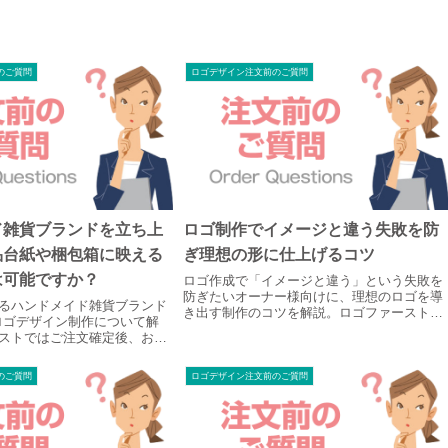
のご質問
ロゴデザイン注文前のご質問
ド雑貨ブランドを立ち上
ロゴ制作でイメージと違う失敗を防
品台紙や梱包箱に映える
ぎ理想の形に仕上げるコツ
は可能ですか？
ロゴ作成で「イメージと違う」という失敗を
防ぎたいオーナー様向けに、理想のロゴを導
るハンドメイド雑貨ブランド
き出す制作のコツを解説。ロゴファーストで
ロゴデザイン制作について解
はご注文確定後、お電話で事業の想いを直接
ストではご注文確定後、お電
丁寧にヒアリング。初回提案時の無料キャン
リングを実施。ブランドの世
セル保証で安心してご依頼いただけます。
商品台紙や梱包箱、ショップ
のご質問
ロゴデザイン注文前のご質問
映える完全オリジナルのロゴ
。