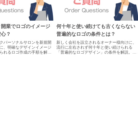
ク開業でロゴのイメージ
何十年と使い続けても古くならない
安心？
普遍的なロゴの条件とは？
クパーソナルサロンを新規開
新しく会社を設立されるオーナー様向けに、
に、明確なデザインイメージ
流行に左右されず何十年と使い続けられる
られるロゴ作成の手順を解
「普遍的なロゴデザイン」の条件を解説。ロ
ストではご注文確定後、お電
ゴファーストではご注文確定後、お電話で事
を丁寧にヒアリング。看板や
業の強みを紐解き、看板や名刺で機能する完
に美しく映える完全オリジナル
全オリジナルロゴをご提案します。
ます。