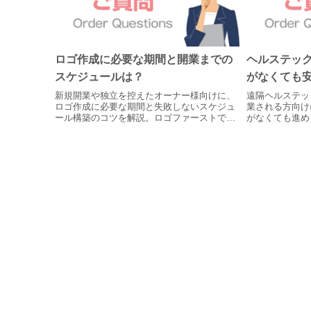
ロゴ作成に必要な期間と開業までの
ヘルステッ
スケジュールは？
がなくても
新規開業や独立を控えたオーナー様向けに、
遠隔ヘルステッ
ロゴ作成に必要な期間と失敗しないスケジュ
業される方向け
ール構築のコツを解説。ロゴファーストでは
がなくても進め
ご注文確定後、お電話での丁寧な対話により
説。ロゴファー
最短で想いを言語化。看板や名刺の納期を逆
話で事業の想い
算したプロ仕様のロゴデータをご提案しま
Web、チラシ
す。
ロゴをご提案し