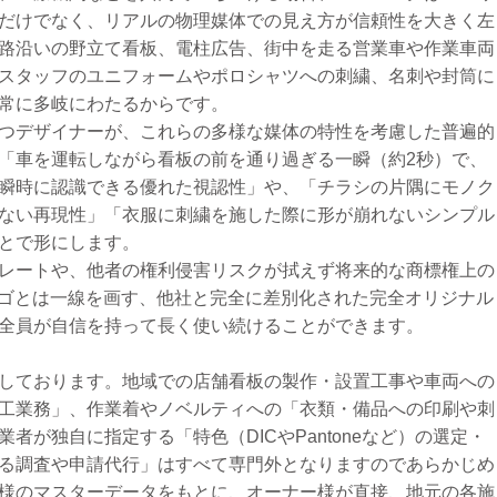
だけでなく、リアルの物理媒体での見え方が信頼性を大きく左
路沿いの野立て看板、電柱広告、街中を走る営業車や作業車両
スタッフのユニフォームやポロシャツへの刺繍、名刺や封筒に
常に多岐にわたるからです。
つデザイナーが、これらの多様な媒体の特性を考慮した普遍的
「車を運転しながら看板の前を通り過ぎる一瞬（約2秒）で、
瞬時に認識できる優れた視認性」や、「チラシの片隅にモノク
ない再現性」「衣服に刺繍を施した際に形が崩れないシンプル
とで形にします。
レートや、他者の権利侵害リスクが拭えず将来的な商標権上の
ロゴとは一線を画す、他社と完全に差別化された完全オリジナル
全員が自信を持って長く使い続けることができます。
しております。地域での店舗看板の製作・設置工事や車両への
工業務」、作業着やノベルティへの「衣類・備品への印刷や刺
者が独自に指定する「特色（DICやPantoneなど）の選定・
る調査や申請代行」はすべて専門外となりますのであらかじめ
様のマスターデータをもとに、オーナー様が直接、地元の各施