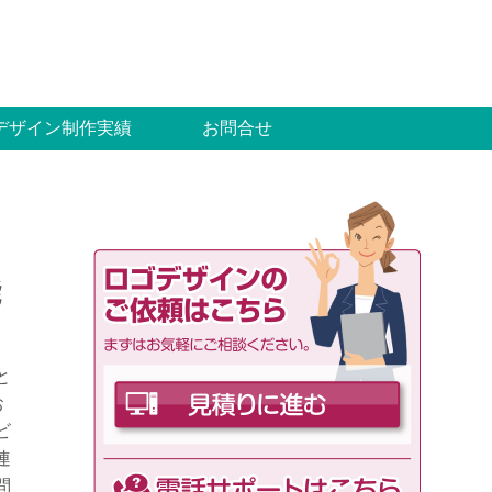
デザイン制作実績
お問合せ
能
と
お
ビ
連
問