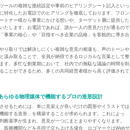
ツールの複雑な接続設定や事前のヒアリングシート記入といっ
に特化したお電話でのヒアリングを徹底しております。フロン
ートナー様から事業にかける想いや、ターゲット層に提供した
いたします。お電話であれば、誰か一人の意見だけが通るので
「事業の核心」や「目指すべき企業の品格」を客観的に導き出
やり取りでは解決しにくい複雑な意見の相違も、声のトーンや
と汲み取ることで、全員が納得できるロジカルな言葉として整
ます。多忙な創業期において、社内での無駄な議論の時間を削
ることができるため、多くの共同経営者様から高く評価されて
、あらゆる物理媒体で機能するプロの造形設計
させるためには、単に見栄えが良いだけの図形やイラストでは
機能する造形」を構築することが求められます。これによっ
判断基準が生まれ、意見が一つにまとまりやすくなります。
、医療機関などを共同で立ち上げる場合、ロゴマークはWebサ