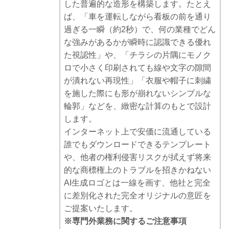
した普遍的な造形を構築します。たとえ
ば、「車を運転しながら看板の前を通り
過ぎる一瞬（約2秒）で、何の業種でどん
な強みがあるかが瞬時に認識できる優れ
た視認性」や、「チラシの片隅にモノク
ロで小さく印刷されても線や文字の隙間
が潰れない再現性」「衣服や帽子に刺繍
を施した際にも形が崩れないシンプルな
輪郭」などを、緻密な計算のもとで設計
します。
インターネット上で安価に流通している
誰でもダウンロードできるテンプレート
や、他者の権利侵害リスクが拭えず将来
的な商標権上のトラブルを招きかねない
AI生成ロゴとは一線を画す、他社と完全
に差別化された完全オリジナルの意匠を
ご提案いたします。
※専門外業務に関するご注意事項