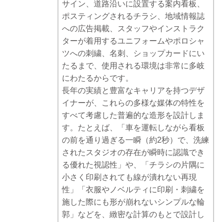
サイン、道路沿いに設置する案内看板、
ポスティングされるチラシ、地域情報誌
への広告掲載、スタッフやインストラク
ターが着用するユニフォームやポロシャ
ツへの刺繍、名刺、ショップカードにい
たるまで、使用される環境は非常に多岐
にわたるからです。
長年の実績と豊富なキャリアを持つデザ
イナーが、これらの多様な媒体の特性を
すべて考慮した普遍的な造形を設計しま
す。たとえば、「車を運転しながら看板
の前を通り過ぎる一瞬（約2秒）で、洗練
されたスタジオの存在が瞬時に認識でき
る優れた視認性」や、「チラシの片隅に
小さく印刷されても線が潰れない再現
性」「衣服やノベルティに印刷・刺繍を
施した際にも形が崩れないシンプルな輪
郭」などを、緻密な計算のもとで設計し