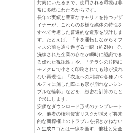
封筒にいたるまで、使用される環境は非
常に多岐にわたるからです。
長年の実績と豊富なキャリアを持つデザ
イナーが、これらの多様な媒体の特性を
すべて考慮した普遍的な造形を設計しま
す。たとえば、「車を運転しながらオフ
ィスの前を通り過ぎる一瞬（約2秒）で、
洗練された企業の存在が瞬時に認識でき
る優れた視認性」や、「チラシの片隅に
モノクロで小さく印刷されても線が潰れ
ない再現性」「衣服への刺繍や各種ノベ
ルティに施した際にも形が崩れないシン
プルな輪郭」などを、緻密な計算のもと
で形にします。
安価なダウンロード形式のテンプレート
や、他者の権利侵害リスクが拭えず将来
的な商標権上のトラブルを招きかねない
AI生成ロゴとは一線を画す、他社と完全