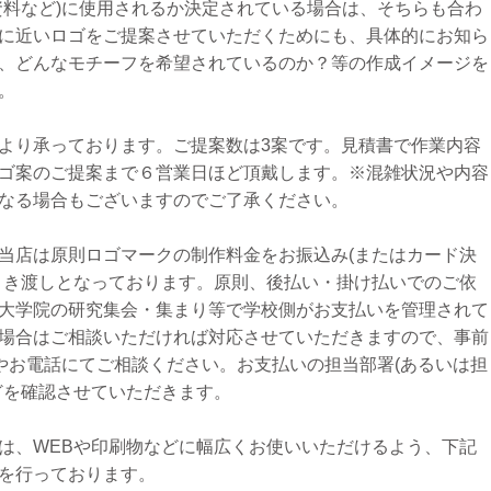
資料など)に使用されるか決定されている場合は、そちらも合わ
に近いロゴをご提案させていただくためにも、具体的にお知ら
、どんなモチーフを希望されているのか？等の作成イメージを
。
より承っております。ご提案数は3案です。見積書で作業内容
ゴ案のご提案まで６営業日ほど頂戴します。※混雑状況や内容
なる場合もございますのでご了承ください。
当店は原則ロゴマークの制作料金をお振込み(またはカード決
引き渡しとなっております。原則、後払い・掛け払いでのご依
大学院の研究集会・集まり等で学校側がお支払いを管理されて
場合はご相談いただければ対応させていただきますので、事前
ムやお電話にてご相談ください。お支払いの担当部署(あるいは担
どを確認させていただきます。
は、WEBや印刷物などに幅広くお使いいただけるよう、下記
を行っております。