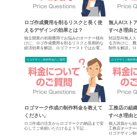
ロゴ作成費用を削るリスクと長く使
無人AIスト
えるデザインの効果とは？
すべき理由
独立開業の初期費用でお悩みのオーナー様向
対話型AI無人
けに、ロゴ作成費用を削るリスクと長期的な
る方向けに、費
経済効果を解説。ロゴファーストではお電話
制作を解説。ロ
で事業の想いをヒアリングし、将来の看板や
額を明記せず、
印刷物で追加費用が発生しないプロ仕様の完
にヒアリング。
ロゴデザイン制作料金のご質問
ロゴデザイン制作料
全オリジナルロゴをご提案します。
映える完全オリ
ロゴマーク作成の制作料金を教えて
工務店の組
ください。
すべき理由
ロゴ作成の注文からロゴマークの納品まで安
個人請負から組
心してご依頼いただけるよう下記...
工務店オーナー
ロゴデザイン制