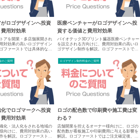
アがロゴデザインへ投資
医療ベンチャーがロゴデザインへ投
と費用対効果
資する価値と費用対効果
ストアを開業・多店舗展開され
バイオテック3Dプリント臓器医療ベンチャー
用対効果の高いロゴデザイン
を設立される方向けに、費用対効果の高いロ
ゴファーストでは具体的な金
ゴデザイン制作を解説。ロゴファーストでは
お電話で事業ビジョンを丁寧
具体的な金額を明記せず、お電話で事業の強
看板やチラシ、Webに美しく
みを丁寧にヒアリング。看板やパッケージ、
金のご質問
ロゴデザイン制作料金のご質問
ジナルロゴをご提案します。
Webに美しく映える完全オリジナルロゴをご
提案します。
織化でロゴマークへ投資
ロゴの配色数で印刷費や施工費は変
と費用対効果
わる？
織化・法人化をされる地域の
店舗開業を控えるオーナー様向けに、ロゴの
様向けに、費用対効果の高い
配色数が看板施工や印刷費用に与える影響を
作を解説。ロゴファーストで
解説。ロゴファーストではご注文確定後、お