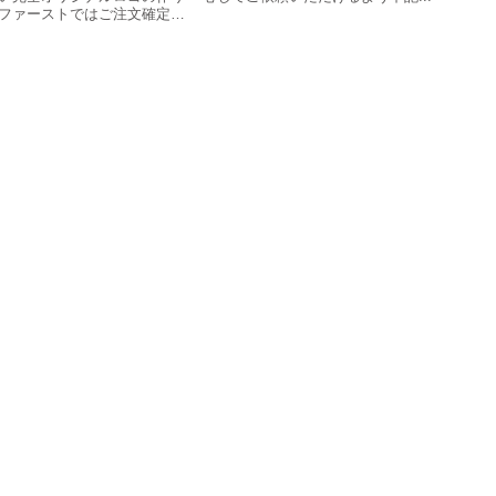
ファーストではご注文確定
業の強みを伺い、看板やWeb
できるプロ仕様のロゴマーク
。