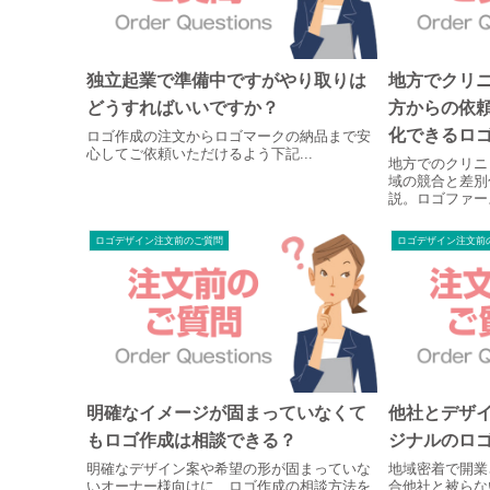
独立起業で準備中ですがやり取りは
地方でクリ
どうすればいいですか？
方からの依
化できるロ
ロゴ作成の注文からロゴマークの納品まで安
心してご依頼いただけるよう下記...
地方でのクリニ
域の競合と差別
説。ロゴファー
も、ご注文確定
グを実施。医療
ロゴデザイン注文前のご質問
ロゴデザイン注文前
域に信頼される
案します。
明確なイメージが固まっていなくて
他社とデザ
もロゴ作成は相談できる？
ジナルのロ
明確なデザイン案や希望の形が固まっていな
地域密着で開業
いオーナー様向けに、ロゴ作成の相談方法を
合他社と被らな