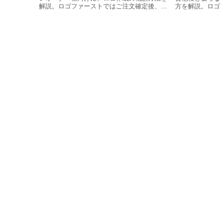
解説。ロゴファーストではご注文確定後、お
方を解説。ロゴ
電話で親切・丁寧に想いを聞き取り、看板か
後、お電話で事
らWebまで永く機能するプロ仕様の完全オリ
で一瞬で差別化
ジナルロゴをご提案します。
をご提案します