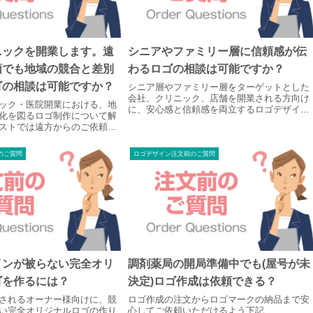
ニックを開業します。遠
シニアやファミリー層に信頼感が伝
頼でも地域の競合と差別
わるロゴの相談は可能ですか？
ゴの相談は可能ですか？
シニア層やファミリー層をターゲットとした
会社、クリニック、店舗を開業される方向け
ック・医院開業における、地
に、安心感と信頼感を両立するロゴデザイン
化を図るロゴ制作について解
制作を解説。ロゴファーストではご注文確定
ストでは遠方からのご依頼で
後、お電話で地域環境や事業ビジョンを丁寧
後にお電話で丁寧にヒアリン
にヒアリング。看板やチラシ、Webに映える
機関の実績豊富なプロが、地
完全オリジナルのロゴをご提案します。
のご質問
ロゴデザイン注文前のご質問
完全オリジナルのロゴをご提
インが被らない完全オリ
調剤薬局の開局準備中でも(屋号が未
ゴを作るには？
決定)ロゴ作成は依頼できる？
されるオーナー様向けに、競
ロゴ作成の注文からロゴマークの納品まで安
い完全オリジナルロゴの作り
心してご依頼いただけるよう下記...