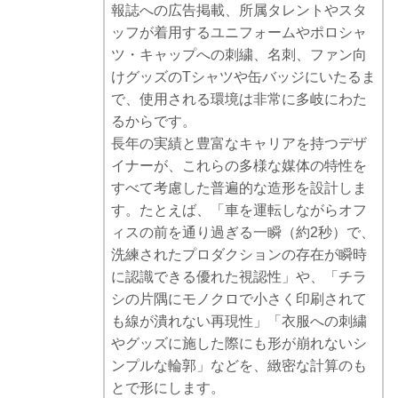
報誌への広告掲載、所属タレントやスタ
ッフが着用するユニフォームやポロシャ
ツ・キャップへの刺繍、名刺、ファン向
けグッズのTシャツや缶バッジにいたるま
で、使用される環境は非常に多岐にわた
るからです。
長年の実績と豊富なキャリアを持つデザ
イナーが、これらの多様な媒体の特性を
すべて考慮した普遍的な造形を設計しま
す。たとえば、「車を運転しながらオフ
ィスの前を通り過ぎる一瞬（約2秒）で、
洗練されたプロダクションの存在が瞬時
に認識できる優れた視認性」や、「チラ
シの片隅にモノクロで小さく印刷されて
も線が潰れない再現性」「衣服への刺繍
やグッズに施した際にも形が崩れないシ
ンプルな輪郭」などを、緻密な計算のも
とで形にします。