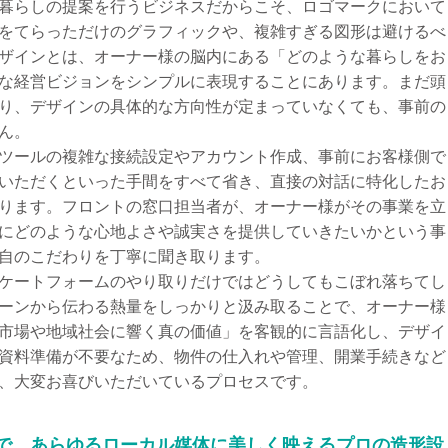
暮らしの提案を行うビジネスだからこそ、ロゴマークにおいて
をてらっただけのグラフィックや、複雑すぎる図形は避けるべ
ザインとは、オーナー様の脳内にある「どのような暮らしをお
な経営ビジョンをシンプルに表現することにあります。まだ頭
り、デザインの具体的な方向性が定まっていなくても、事前の
ん。
ツールの複雑な接続設定やアカウント作成、事前にお客様側で
いただくといった手間をすべて省き、直接の対話に特化したお
ります。フロントの窓口担当者が、オーナー様がその事業を立
にどのような心地よさや誠実さを提供していきたいかという事
自のこだわりを丁寧に聞き取ります。
ケートフォームのやり取りだけではどうしてもこぼれ落ちてし
ーンから伝わる熱量をしっかりと汲み取ることで、オーナー様
市場や地域社会に響く真の価値」を客観的に言語化し、デザイ
資料準備が不要なため、物件の仕入れや管理、開業手続きなど
、大変お喜びいただいているプロセスです。
まで、あらゆるローカル媒体に美しく映えるプロの造形設