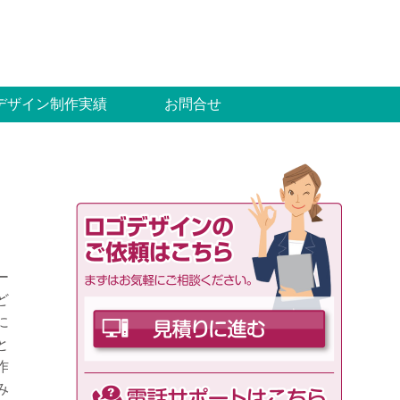
デザイン制作実績
お問合せ
ー
ど
に
と
作
み