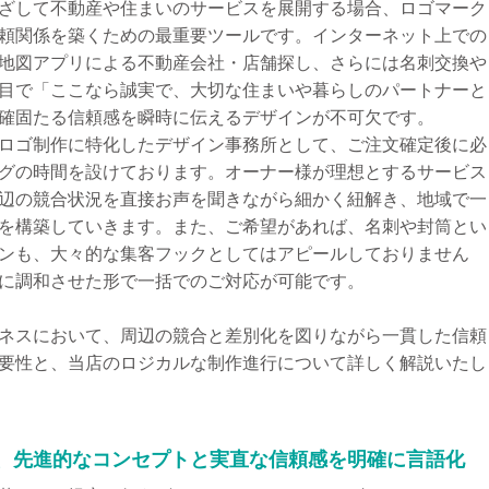
ざして不動産や住まいのサービスを展開する場合、ロゴマーク
頼関係を築くための最重要ツールです。インターネット上での
地図アプリによる不動産会社・店舗探し、さらには名刺交換や
目で「ここなら誠実で、大切な住まいや暮らしのパートナーと
確固たる信頼感を瞬時に伝えるデザインが不可欠です。
ロゴ制作に特化したデザイン事務所として、ご注文確定後に必
グの時間を設けております。オーナー様が理想とするサービス
辺の競合状況を直接お声を聞きながら細かく紐解き、地域で一
を構築していきます。また、ご希望があれば、名刺や封筒とい
ンも、大々的な集客フックとしてはアピールしておりません
に調和させた形で一括でのご対応が可能です。
ネスにおいて、周辺の競合と差別化を図りながら一貫した信頼
要性と、当店のロジカルな制作進行について詳しく解説いたし
り、先進的なコンセプトと実直な信頼感を明確に言語化