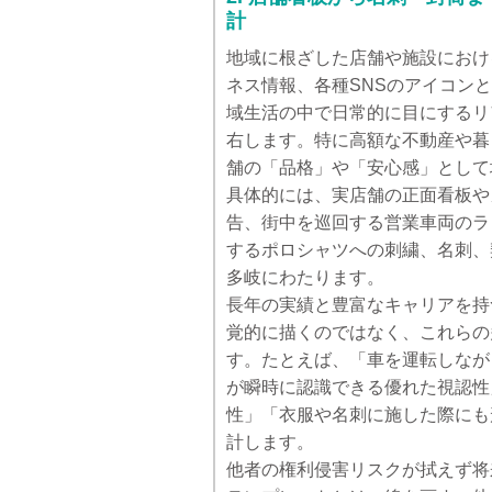
計
地域に根ざした店舗や施設におけ
ネス情報、各種SNSのアイコン
域生活の中で日常的に目にするリ
右します。特に高額な不動産や暮
舗の「品格」や「安心感」として
具体的には、実店舗の正面看板や
告、街中を巡回する営業車両のラ
するポロシャツへの刺繍、名刺、
多岐にわたります。
長年の実績と豊富なキャリアを持
覚的に描くのではなく、これらの
す。たとえば、「車を運転しなが
が瞬時に認識できる優れた視認性
性」「衣服や名刺に施した際にも
計します。
他者の権利侵害リスクが拭えず将