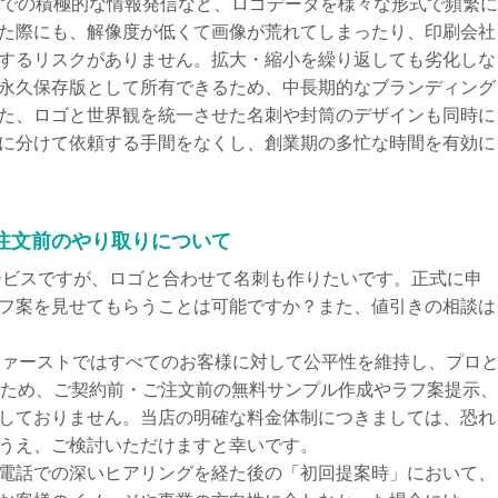
Sでの積極的な情報発信など、ロゴデータを様々な形式で頻繁
た際にも、解像度が低くて画像が荒れてしまったり、印刷会社
するリスクがありません。拡大・縮小を繰り返しても劣化しな
永久保存版として所有できるため、中長期的なブランディング
た、ロゴと世界観を統一させた名刺や封筒のデザインも同時に
に分けて依頼する手間をなくし、創業期の多忙な時間を有効に
注文前のやり取りについて
サービスですが、ロゴと合わせて名刺も作りたいです。正式に申
フ案を見せてもらうことは可能ですか？また、値引きの相談は
ゴファーストではすべてのお客様に対して公平性を維持し、プロ
ぐため、ご契約前・ご注文前の無料サンプル作成やラフ案提示
しておりません。当店の明確な料金体制につきましては、恐れ
うえ、ご検討いただけますと幸いです。
電話での深いヒアリングを経た後の「初回提案時」において、