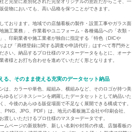
社と完全に差別化された完全オリジナルの意匠だからこそ、一
販促物においても、高い品格を保つことができます。
しております。地域での店舗看板の製作・設置工事やガラス面
地施工業務」、作業着やユニフォーム・各種備品への「衣類・
」、印刷業者や施工業者が独自に指定する「特色（DICや
」、および「商標登録に関する調査や申請代行」はすべて専門外と
ださい。納品するプロ仕様のマスターデータをもとに、オーナ
業者様とお打ち合わせを進めていただく形となります。
支える、そのまま使える充実のデータセット納品
ンは、カラーや単色、縦組み、横組みなど、そのロゴが持つ美
らゆるビジネスシーンを網羅したデータセットとして納品いた
く、今後のあらゆる販促場面で不足なく展開できる構成です。
S、PNG、JPG、PDF）は、地元の看板施工会社や印刷会社、
お渡しいただけるプロ仕様のマスターデータです。
ームページの新規制作、新しい名刺や封筒の作成、店舗看板の