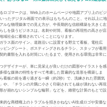
るロゴマークは、Web上のホームページや地図アプリ上のビジ
といったデジタル画面での表示はもちろんのこと、それ以上に
アルな物理媒体での見え方が、中長期的な信頼構築を大きく左
らしを扱うビジネスは、名刺や封筒、看板の再現性の高さが店
地域社会に蓄積されていくことになります。
ガラス面のサイン、道路沿いに設置する野立て看板、電柱広
ッピングシート、ポスティングされるチラシ、スタッフが着用
契約書類を入れる封筒にいたるまで、使用される環境は非常に
つデザイナーが、単に見栄えが良いだけの図形やイラストを感
多様な媒体の特性をすべて考慮した普遍的な造形を構築しま
ら看板の前を通り過ぎる一瞬（約2秒）で、洗練された雰囲気
」や、「チラシの片隅に小さく印刷されても線が潰れない再現
形が崩れないシンプルな輪郭」などを、緻密な計算のもとで設
来的な商標権上のトラブルを招きかねないAI生成ロゴや安価な